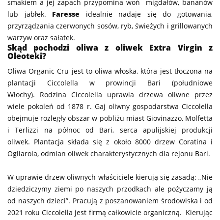
smakiem a jej zapach przypomina woń migdałów, bananów
lub jabłek.
Faresse
idealnie nadaje się do gotowania,
przyrządzania czerwonych sosów, ryb, świeżych i grillowanych
warzyw oraz sałatek.
Skąd pochodzi oliwa z oliwek Extra Virgin z
Oleoteki?
Oliwa Organic Cru jest to oliwa włoska, która jest tłoczona na
plantacji Ciccolella w prowincji Bari (południowe
Włochy). Rodzina Ciccolella uprawia drzewa oliwne przez
wiele pokoleń od 1878 r. Gaj oliwny gospodarstwa Ciccolella
obejmuje rozległy obszar w pobliżu miast Giovinazzo, Molfetta
i Terlizzi na północ od Bari, serca apulijskiej produkcji
oliwek. Plantacja składa się z około 8000 drzew Coratina i
Ogliarola, odmian oliwek charakterystycznych dla rejonu Bari.
W uprawie drzew oliwnych właściciele kierują się zasadą: „Nie
dziedziczymy ziemi po naszych przodkach ale pożyczamy ją
od naszych dzieci”. Pracują z poszanowaniem środowiska i od
2021 roku Ciccolella jest firmą całkowicie organiczną. Kierując