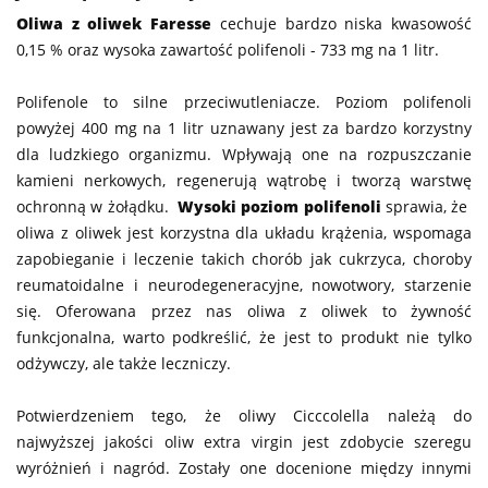
Oliwa z oliwek Faresse
cechuje bardzo niska kwasowość
0,15 % oraz wysoka zawartość polifenoli - 733 mg na 1 litr.
Polifenole to silne przeciwutleniacze. Poziom polifenoli
powyżej 400 mg na 1 litr uznawany jest za bardzo korzystny
dla ludzkiego organizmu. Wpływają one na rozpuszczanie
kamieni nerkowych, regenerują wątrobę i tworzą warstwę
ochronną w żołądku.
Wysoki poziom polifenoli
sprawia, że
oliwa z oliwek jest korzystna dla układu krążenia, wspomaga
zapobieganie i leczenie takich chorób jak cukrzyca, choroby
reumatoidalne i neurodegeneracyjne, nowotwory, starzenie
się. Oferowana przez nas oliwa z oliwek to żywność
funkcjonalna, warto podkreślić, że jest to produkt nie tylko
odżywczy, ale także leczniczy.
Potwierdzeniem tego, że oliwy Cicccolella należą do
najwyższej jakości oliw extra virgin jest zdobycie szeregu
wyróżnień i nagród. Zostały one docenione między innymi