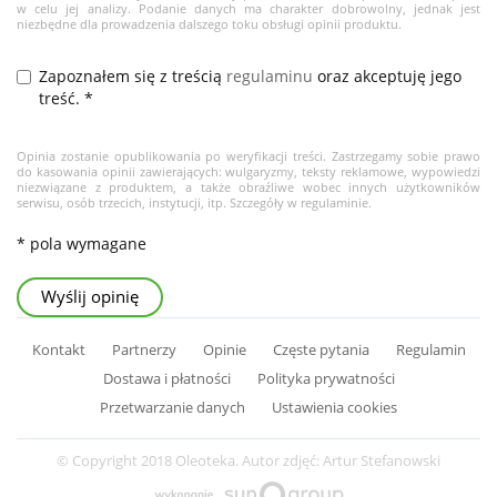
w celu jej analizy. Podanie danych ma charakter dobrowolny, jednak jest
niezbędne dla prowadzenia dalszego toku obsługi opinii produktu.
Zapoznałem się z treścią
regulaminu
oraz akceptuję jego
treść. *
Opinia zostanie opublikowania po weryfikacji treści. Zastrzegamy sobie prawo
do kasowania opinii zawierających: wulgaryzmy, teksty reklamowe, wypowiedzi
niezwiązane z produktem, a także obraźliwe wobec innych użytkowników
serwisu, osób trzecich, instytucji, itp. Szczegóły w regulaminie.
* pola wymagane
Wyślij opinię
Kontakt
Partnerzy
Opinie
Częste pytania
Regulamin
Dostawa i płatności
Polityka prywatności
Przetwarzanie danych
Ustawienia cookies
© Copyright 2018 Oleoteka. Autor zdjęć: Artur Stefanowski