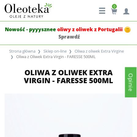
0
Nowość - pyyysznee
oliwy z oliwek z Portugalii
Sprawdź
Strona główna
Sklep on-line
Oliwa z oliwek Extra Virgine
Oliwa z Oliwek Extra Virgin - FARESSE 500ML
OLIWA Z OLIWEK EXTRA
Opinie
VIRGIN - FARESSE 500ML