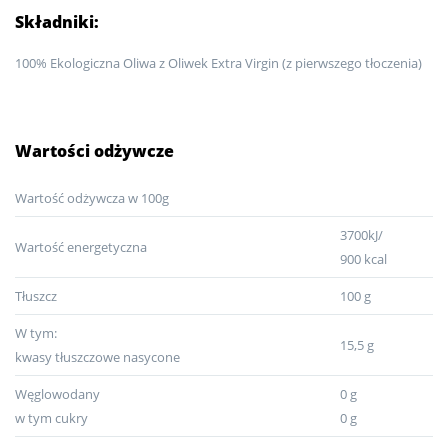
Składniki:
100% Ekologiczna Oliwa z Oliwek Extra Virgin (z pierwszego tłoczenia)
Wartości odżywcze
Wartość odżywcza w 100g
3700kJ/
Wartość energetyczna
900 kcal
Tłuszcz
100 g
W tym:
15,5 g
kwasy tłuszczowe nasycone
Węglowodany
0 g
w tym cukry
0 g