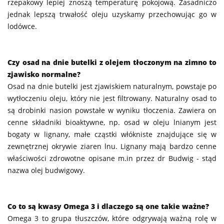
rzepakowy lepiej znoszą temperaturę pokojową. Zasadniczo
jednak lepszą trwałość oleju uzyskamy przechowując go w
lodówce.
Czy osad na dnie butelki z olejem tłoczonym na zimno to
zjawisko normalne?
Osad na dnie butelki jest zjawiskiem naturalnym, powstaje po
wytłoczeniu oleju, który nie jest filtrowany. Naturalny osad to
są drobinki nasion powstałe w wyniku tłoczenia. Zawiera on
cenne składniki bioaktywne, np. osad w oleju lnianym jest
bogaty w lignany, małe cząstki włókniste znajdujące się w
zewnętrznej okrywie ziaren lnu. Lignany mają bardzo cenne
właściwości zdrowotne opisane m.in przez dr Budwig - stąd
nazwa olej budwigowy.
Co to są kwasy Omega 3 i dlaczego są one takie ważne?
Omega 3 to grupa tłuszczów, które odgrywają ważną rolę w