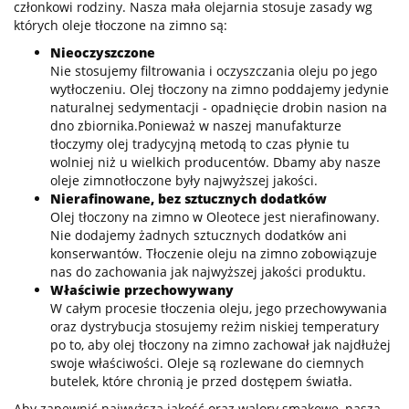
członkowi rodziny. Nasza mała olejarnia stosuje zasady wg
których oleje tłoczone na zimno są:
Nieoczyszczone
Nie stosujemy filtrowania i oczyszczania oleju po jego
wytłoczeniu. Olej tłoczony na zimno poddajemy jedynie
naturalnej sedymentacji - opadnięcie drobin nasion na
dno zbiornika.Ponieważ w naszej manufakturze
tłoczymy olej tradycyjną metodą to czas płynie tu
wolniej niż u wielkich producentów. Dbamy aby nasze
oleje zimnotłoczone były najwyższej jakości.
Nierafinowane, bez sztucznych dodatków
Olej tłoczony na zimno w Oleotece jest nierafinowany.
Nie dodajemy żadnych sztucznych dodatków ani
konserwantów. Tłoczenie oleju na zimno zobowiązuje
nas do zachowania jak najwyższej jakości produktu.
Właściwie przechowywany
W całym procesie tłoczenia oleju, jego przechowywania
oraz dystrybucja stosujemy reżim niskiej temperatury
po to, aby olej tłoczony na zimno zachował jak najdłużej
swoje właściwości. Oleje są rozlewane do ciemnych
butelek, które chronią je przed dostępem światła.
Aby zapewnić najwyższą jakość oraz walory smakowe, nasza