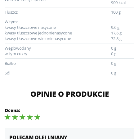
900 kcal
Tłuszcz
100 g
W tym:
kwasy tłuszczowe nasycone
9,6 g
kwasy tłuszczowe jednonienasycone
17,6 g
kwasy tłuszczowe wielonienasycone
72,8 g
Węglowodany
0 g
w tym cukry
0 g
Białko
0 g
Sól
0 g
OPINIE O PRODUKCIE
Ocena:
POLECAM OLEJ LNIANY