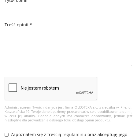
Tytuł opinii *
Treść opinii *
Administratorem Twoich danych jest firma OLEOTEKA s.c. z siedzibą w Pile, ul.
Kasztelańska 19. Twoje dane będziemy przetwarzać w celu opublikowania opinii,
w celu jej analizy. Podanie danych ma charakter dobrowolny, jednak jest
niezbędne dla prowadzenia dalszego toku obsługi opinii produktu.
Zapoznałem się z treścią
regulaminu
oraz akceptuję jego