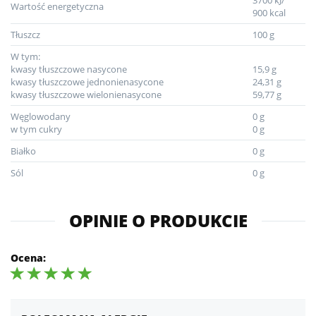
Wartość energetyczna
900 kcal
Tłuszcz
100 g
W tym:
kwasy tłuszczowe nasycone
15,9 g
kwasy tłuszczowe jednonienasycone
24,31 g
kwasy tłuszczowe wielonienasycone
59,77 g
Węglowodany
0 g
w tym cukry
0 g
Białko
0 g
Sól
0 g
OPINIE O PRODUKCIE
Ocena: