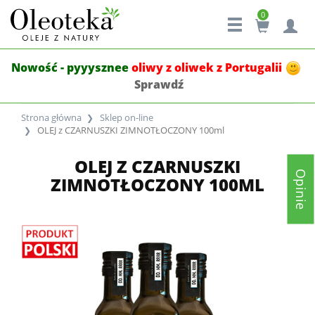
0
Nowość - pyyysznee
oliwy z oliwek z Portugalii
Sprawdź
Strona główna
Sklep on-line
OLEJ z CZARNUSZKI ZIMNOTŁOCZONY 100ml
OLEJ Z CZARNUSZKI
Opinie
ZIMNOTŁOCZONY 100ML