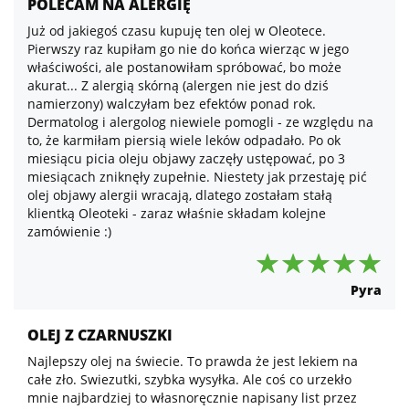
POLECAM NA ALERGIĘ
Już od jakiegoś czasu kupuję ten olej w Oleotece.
Pierwszy raz kupiłam go nie do końca wierząc w jego
właściwości, ale postanowiłam spróbować, bo może
akurat... Z alergią skórną (alergen nie jest do dziś
namierzony) walczyłam bez efektów ponad rok.
Dermatolog i alergolog niewiele pomogli - ze względu na
to, że karmiłam piersią wiele leków odpadało. Po ok
miesiącu picia oleju objawy zaczęły ustępować, po 3
miesiącach zniknęły zupełnie. Niestety jak przestaję pić
olej objawy alergii wracają, dlatego zostałam stałą
klientką Oleoteki - zaraz właśnie składam kolejne
zamówienie :)
Pyra
OLEJ Z CZARNUSZKI
Najlepszy olej na świecie. To prawda że jest lekiem na
całe zło. Swiezutki, szybka wysyłka. Ale coś co urzekło
mnie najbardziej to własnoręcznie napisany list przez