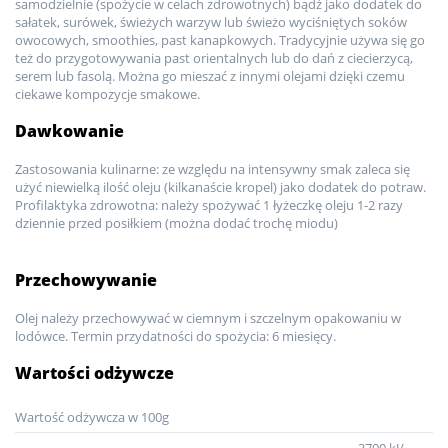
samodzielnie (spożycie w celach zdrowotnych) bądź jako dodatek do
sałatek, surówek, świeżych warzyw lub świeżo wyciśniętych soków
owocowych, smoothies, past kanapkowych. Tradycyjnie używa się go
też do przygotowywania past orientalnych lub do dań z ciecierzycą,
serem lub fasolą. Można go mieszać z innymi olejami dzięki czemu
ciekawe kompozycje smakowe.
Dawkowanie
Zastosowania kulinarne: ze względu na intensywny smak zaleca się
użyć niewielką ilość oleju (kilkanaście kropel) jako dodatek do potraw.
Profilaktyka zdrowotna: należy spożywać 1 łyżeczkę oleju 1-2 razy
dziennie przed posiłkiem (można dodać trochę miodu)
Przechowywanie
Olej należy przechowywać w ciemnym i szczelnym opakowaniu w
lodówce. Termin przydatności do spożycia: 6 miesięcy.
Wartości odżywcze
Wartość odżywcza w 100g
3700 kJ/