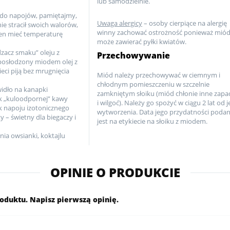
lub samodzielnie.
k do napojów, pamiętajmy,
Uwaga alergicy
– osoby cierpiące na alergię
ie stracił swoich walorów,
winny zachować ostrożność ponieważ mió
en mieć temperaturę
może zawierać pyłki kwiatów.
dzacz smaku” oleju z
Przechowywanie
 posłodzony miodem olej z
ieci piją bez mrugnięcia
Miód należy przechowywać w ciemnym i
chłodnym pomieszczeniu w szczelnie
widło na kanapki
zamkniętym słoiku (miód chłonie inne zapa
ik „kuloodpornej” kawy
i wilgoć). Należy go spożyć w ciągu 2 lat od 
ik napoju izotonicznego
wytworzenia. Data jego przydatności poda
y – świetny dla biegaczy i
jest na etykiecie na słoiku z miodem.
nia owsianki, koktajlu
OPINIE O PRODUKCIE
roduktu. Napisz pierwszą opinię.