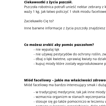
Ciekawostki z życia pszczół.
Pszczoła robotnica potrafi unieść nektar zebrany z 
waży 1 kg. Jak łatwo policzyć 1 słoik miodu faceliow
Zaciekawiło Cię to?
Inne barwne informacje z życia pszczoły znajdziesz
Co możesz zrobić aby pomóc pszczołom?
- nie wypalaj łąk
- nie używaj pestycydów do ochrony roślin, zw
- dbaj o łąki kwietne, uprawiaj kwiaty na dzia
- kupuj miody które zostały wyprodukowane p
Miód faceliowy – jakie ma właściwości zdrowot
Miód faceliowy ma bardzo interesujący smak i duż
- w tradycyjnej medycynie, tak jak inne miod
- wzmacnia organizm w stanach wyczerpania
- stosuje się go także pomocniczo w leczeniu