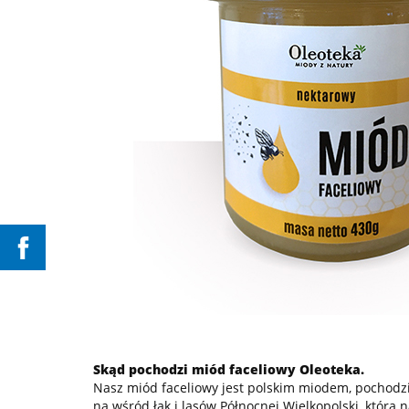
Skąd pochodzi miód faceliowy Oleoteka.
Nasz miód faceliowy jest polskim miodem, pochodzi 
na wśród łąk i lasów Północnej Wielkopolski, która 