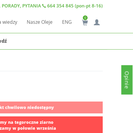
 PORADY, PYTANIA
664 354 845 (pon-pt 8-16)
0
a wiedzy
Nasze Oleje
ENG
wdź
Opinie
kt chwilowo niedostępny
my na tegoroczne ziarno
zamy w połowie września