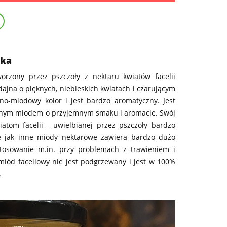
eka
orzony przez pszczoły z nektaru kwiatów facelii
odajna o pięknych, niebieskich kwiatach i czarującym
o-miodowy kolor i jest bardzo aromatyczny. Jest
lnym miodem o przyjemnym smaku i aromacie. Swój
atom facelii - uwielbianej przez pszczoły bardzo
ie jak inne miody nektarowe zawiera bardzo dużo
tosowanie m.in. przy problemach z trawieniem i
miód faceliowy nie jest podgrzewany i jest w 100%
.