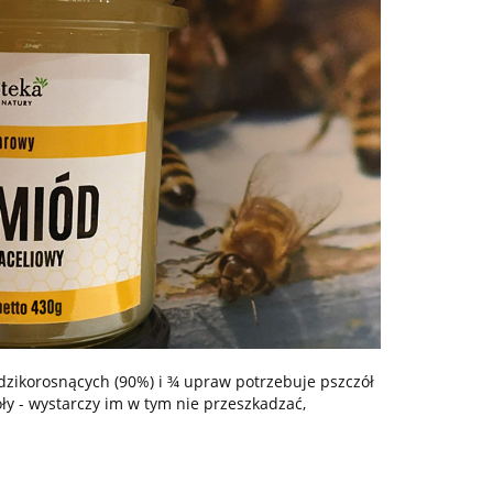
n dzikorosnących (90%) i ¾ upraw potrzebuje pszczół
ły - wystarczy im w tym nie przeszkadzać,