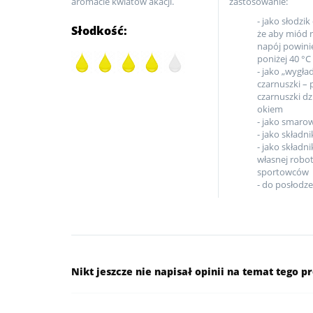
aromacie kwiatów akacji.
zastosowanie:
- jako słodzi
Słodkość:
że aby miód n
napój powini
poniżej 40 °C
- jako „wygła
czarnuszki –
czarnuszki dz
okiem
- jako smaro
- jako składn
- jako składn
własnej robot
sportowców
- do posłodze
Nikt jeszcze nie napisał opinii na temat tego p