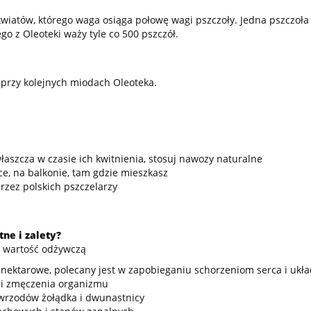
kwiatów, którego waga osiąga połowę wagi pszczoły. Jedna pszczoła 
ego z Oleoteki waży tyle co 500 pszczół.
 przy kolejnych miodach Oleoteka.
łaszcza w czasie ich kwitnienia, stosuj nawozy naturalne
łce, na balkonie, tam gdzie mieszkasz
rzez polskich pszczelarzy
ne i zalety?
ą wartość odżywczą
y nektarowe, polecany jest w zapobieganiu schorzeniom serca i ukła
 i zmęczenia organizmu
 wrzodów żołądka i dwunastnicy