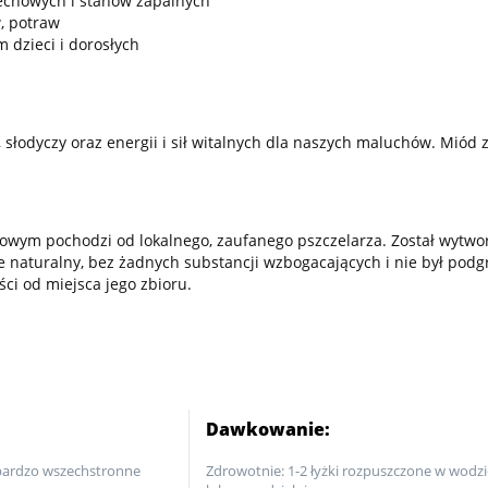
dechowych i stanów zapalnych
, potraw
 dzieci i dorosłych
słodyczy oraz energii i sił witalnych dla naszych maluchów. Miód 
owym pochodzi od lokalnego, zaufanego pszczelarza. Został wytwor
icie naturalny, bez żadnych substancji wzbogacających i nie był p
ci od miejsca jego zbioru.
:
Dawkowanie:
bardzo wszechstronne
Zdrowotnie: 1-2 łyżki rozpuszczone w wodzi