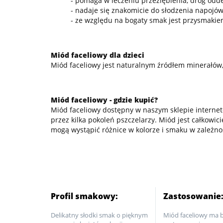
- pomaga w leczeniu przeziębienia, dróg od
- nadaje się znakomicie do słodzenia napojów
- ze względu na bogaty smak jest przysmakiem
Miód faceliowy dla dzieci
Miód faceliowy jest naturalnym źródłem minerałów, 
Miód faceliowy - gdzie kupić?
Miód faceliowy dostępny w naszym sklepie internet
przez kilka pokoleń pszczelarzy. Miód jest całkow
mogą wystąpić różnice w kolorze i smaku w zależnoś
Profil smakowy:
Zastosowanie
Delikatny słodki smak o pięknym
Miód faceliowy ma 