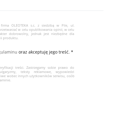
firma OLEOTEKA s.c. z siedzibą w Pile, ul.
rzetwarzać w celu opublikowania opinii, w celu
akter dobrowolny, jednak jest niezbędne dla
ii produktu.
gulaminu
oraz akceptuję jego treść. *
yfikacji treści. Zastrzegamy sobie prawo do
wulgaryzmy, teksty reklamowe, wypowiedzi
źliwe wobec innych użytkowników serwisu, osób
laminie.