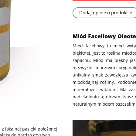
Dodaj opinie o produkcie
Miód Faceliowy Oleot
Miód faceliowy to miód wytw
błękitnej. Jest to roślina miod
zapachu. Miód ma piękny jasn
niezwykle smacznym i orygina
unikalny smak zawdzięcza kwi
miododajnej rośliny. Podobn
minerałów i witamin. Ma zas
nadciśnieniu tętniczym. Nasz 
naturalnym miodem pszczelim
z lokalnej pasieki położonej
należy do bardzo czystych