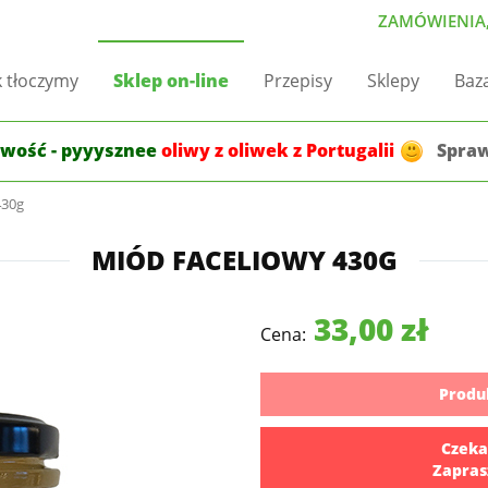
ZAMÓWIENIA,
k tłoczymy
Sklep on-line
Przepisy
Sklepy
Baz
wość - pyyysznee
oliwy z oliwek z Portugalii
Spra
430g
MIÓD FACELIOWY 430G
33,00 zł
Cena:
Produ
Czeka
Zapras