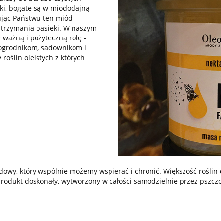
eki, bogate są w miododajną
rując Państwu ten miód
utrzymania pasieki. W naszym
 ważną i pożyteczną rolę -
, ogrodnikom, sadownikom i
 roślin oleistych z których
arodowy, który wspólnie możemy wspierać i chronić. Większość rośli
produkt doskonały, wytworzony w całości samodzielnie przez pszczo