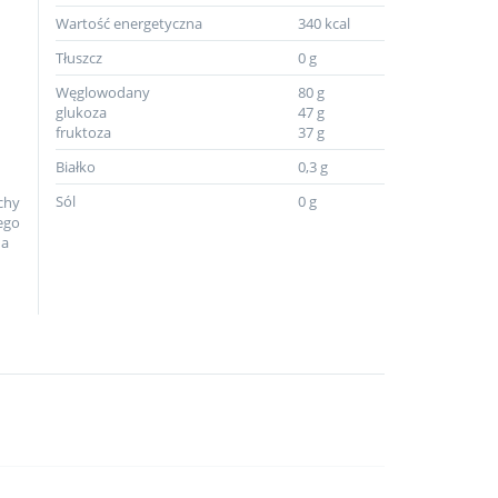
Wartość energetyczna
340 kcal
Tłuszcz
0 g
d
Węglowodany
80 g
glukoza
47 g
fruktoza
37 g
Białko
0,3 g
Sól
0 g
chy
jego
na