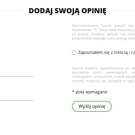
DODAJ SWOJĄ OPINIĘ
Administratorem Twoich danych jest 
Kasztelańska 19. Twoje dane będziemy p
jej analizy. Podanie danych ma char
prowadzenia dalszego toku obsługi opin
Zapoznałem się z treścią
re
Opinia zostanie opublikowania po wer
kasowania opinii zawierających: 
niezwiązane z produktem, a także obra
trzecich, instytucji, itp. Szczegóły w regu
* pola wymagane
Wyślij opinię