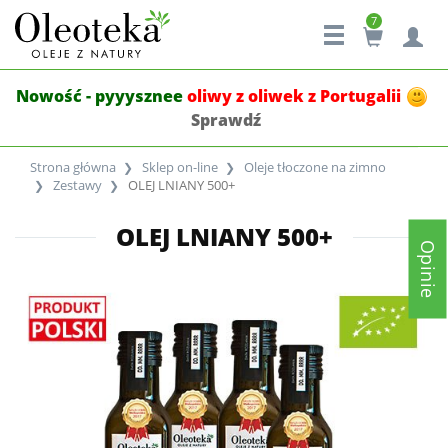
7
Nowość - pyyysznee
oliwy z oliwek z Portugalii
Sprawdź
Strona główna
Sklep on-line
Oleje tłoczone na zimno
Zestawy
OLEJ LNIANY 500+
OLEJ LNIANY 500+
Opinie