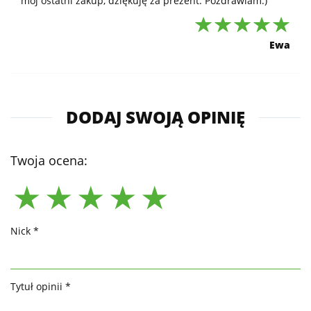
mój ostatni zakup, dziękuję za prezent. Pozdrawiam:)
Ewa
DODAJ SWOJĄ OPINIĘ
Twoja ocena:
Nick *
Tytuł opinii *