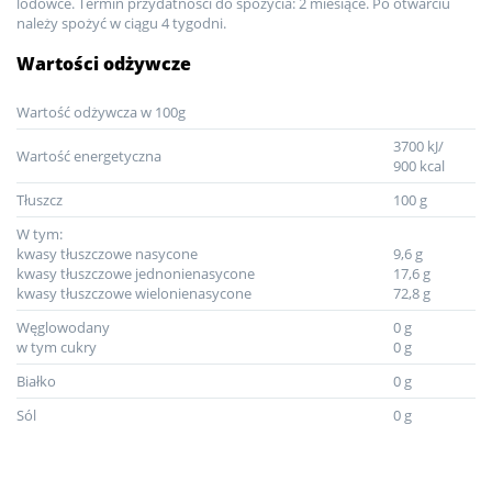
lodówce. Termin przydatności do spożycia: 2 miesiące. Po otwarciu
należy spożyć w ciągu 4 tygodni.
Wartości odżywcze
Wartość odżywcza w 100g
3700 kJ/
Wartość energetyczna
900 kcal
Tłuszcz
100 g
W tym:
kwasy tłuszczowe nasycone
9,6 g
kwasy tłuszczowe jednonienasycone
17,6 g
kwasy tłuszczowe wielonienasycone
72,8 g
Węglowodany
0 g
w tym cukry
0 g
Białko
0 g
Sól
0 g