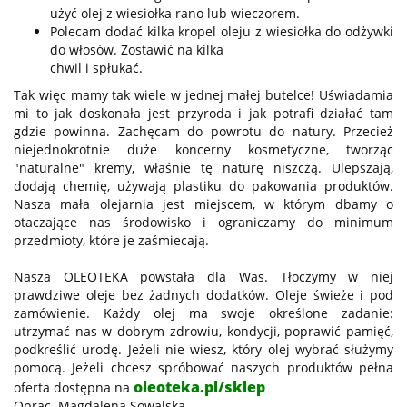
użyć olej z wiesiołka rano lub wieczorem.
Polecam dodać kilka kropel oleju z wiesiołka do odżywki
do włosów. Zostawić na kilka
chwil i spłukać.
Tak więc mamy tak wiele w jednej małej butelce! Uświadamia
mi to jak doskonała jest przyroda i jak potrafi działać tam
gdzie powinna. Zachęcam do powrotu do natury. Przecież
niejednokrotnie duże koncerny kosmetyczne, tworząc
"naturalne" kremy, właśnie tę naturę niszczą. Ulepszają,
dodają chemię, używają plastiku do pakowania produktów.
Nasza mała olejarnia jest miejscem, w którym dbamy o
otaczające nas środowisko i ograniczamy do minimum
przedmioty, które je zaśmiecają.
Nasza OLEOTEKA powstała dla Was. Tłoczymy w niej
prawdziwe oleje bez żadnych dodatków. Oleje świeże i pod
zamówienie. Każdy olej ma swoje określone zadanie:
utrzymać nas w dobrym zdrowiu, kondycji, poprawić pamięć,
podkreślić urodę. Jeżeli nie wiesz, który olej wybrać służymy
pomocą. Jeżeli chcesz spróbować naszych produktów pełna
oleoteka.pl/sklep
oferta dostępna na
Oprac. Magdalena Sowalska