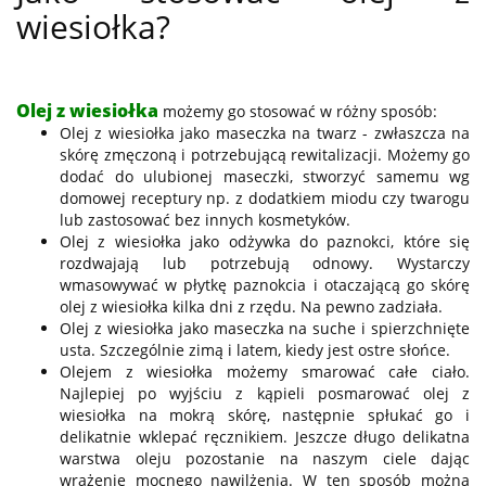
wiesiołka?
Olej z wiesiołka
możemy go stosować w różny sposób:
Olej z wiesiołka jako maseczka na twarz - zwłaszcza na
skórę zmęczoną i potrzebującą rewitalizacji. Możemy go
dodać do ulubionej maseczki, stworzyć samemu wg
domowej receptury np. z dodatkiem miodu czy twarogu
lub zastosować bez innych kosmetyków.
Olej z wiesiołka jako odżywka do paznokci, które się
rozdwajają lub potrzebują odnowy. Wystarczy
wmasowywać w płytkę paznokcia i otaczającą go skórę
olej z wiesiołka kilka dni z rzędu. Na pewno zadziała.
Olej z wiesiołka jako maseczka na suche i spierzchnięte
usta. Szczególnie zimą i latem, kiedy jest ostre słońce.
Olejem z wiesiołka możemy smarować całe ciało.
Najlepiej po wyjściu z kąpieli posmarować olej z
wiesiołka na mokrą skórę, następnie spłukać go i
delikatnie wklepać ręcznikiem. Jeszcze długo delikatna
warstwa oleju pozostanie na naszym ciele dając
wrażenie mocnego nawilżenia. W ten sposób można