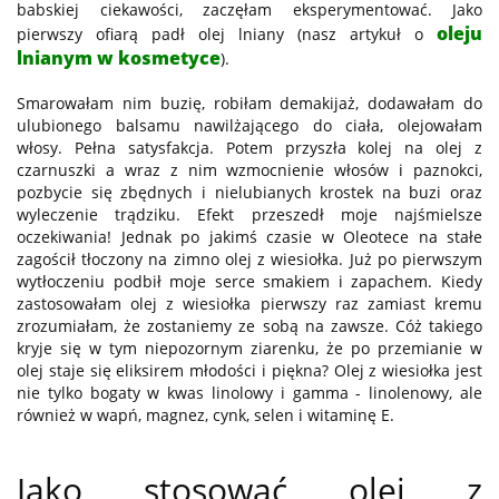
babskiej ciekawości, zaczęłam eksperymentować. Jako
oleju
pierwszy ofiarą padł olej lniany (nasz artykuł o
lnianym w kosmetyce
).
Smarowałam nim buzię, robiłam demakijaż, dodawałam do
ulubionego balsamu nawilżającego do ciała, olejowałam
włosy. Pełna satysfakcja. Potem przyszła kolej na olej z
czarnuszki a wraz z nim wzmocnienie włosów i paznokci,
pozbycie się zbędnych i nielubianych krostek na buzi oraz
wyleczenie trądziku. Efekt przeszedł moje najśmielsze
oczekiwania! Jednak po jakimś czasie w Oleotece na stałe
zagościł tłoczony na zimno olej z wiesiołka. Już po pierwszym
wytłoczeniu podbił moje serce smakiem i zapachem. Kiedy
zastosowałam olej z wiesiołka pierwszy raz zamiast kremu
zrozumiałam, że zostaniemy ze sobą na zawsze. Cóż takiego
kryje się w tym niepozornym ziarenku, że po przemianie w
olej staje się eliksirem młodości i piękna? Olej z wiesiołka jest
nie tylko bogaty w kwas linolowy i gamma - linolenowy, ale
również w wapń, magnez, cynk, selen i witaminę E.
Jako stosować olej z