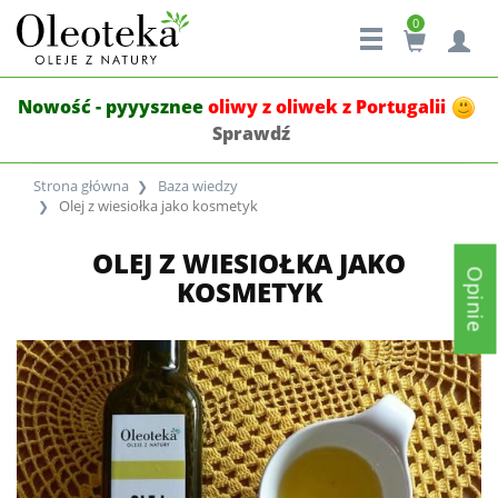
0
Nowość - pyyysznee
oliwy z oliwek z Portugalii
Sprawdź
Strona główna
Baza wiedzy
Olej z wiesiołka jako kosmetyk
OLEJ Z WIESIOŁKA JAKO
Opinie
KOSMETYK