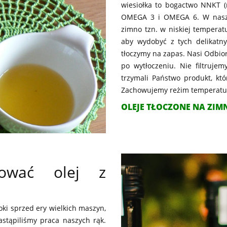
wiesiołka to bogactwo NNKT 
OMEGA 3 i OMEGA 6. W naszej 
zimno tzn. w niskiej temperatu
aby wydobyć z tych delikatny
tłoczymy na zapas. Nasi Odbior
po wytłoczeniu. Nie filtruje
trzymali Państwo produkt, kt
Zachowujemy reżim temperatur
OLEJE TŁOCZONE NA ZIMN
sować olej z
oki sprzed ery wielkich maszyn,
stąpiliśmy praca naszych rąk.