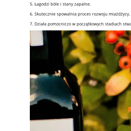
5. Łagodzi bóle i stany zapalne.
6. Skutecznie spowalnia proces rozwoju miażdżycy,
7. Działa pomocniczo w początkowych stadiach stwa