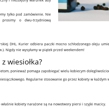
eczny i niezbędny warunek aby
zymy tylko pod zamówienie. Nie
prosimy o dwu-trzydniową
erskiej DHL. Kurier odbiera paczki mocno schłodzonego oleju u
zw.). Nigdy nie wysyłamy w piątek przed weekendem!
 z wiesiołka?
obietom, ponieważ pomaga zapobiegać wielu kobiecym dolegliwości
miesiączkowego. Regularne stosowanie go przez kobiety w każdym 
 właśnie kobiety narażone są na nowotwory piersi i szyjki macicy.