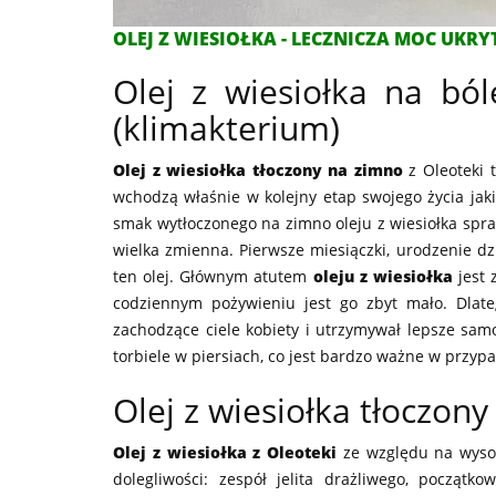
OLEJ Z WIESIOŁKA - LECZNICZA MOC UKR
Olej z wiesiołka na bó
(klimakterium)
Olej z wiesiołka tłoczony na zimno
z Oleoteki 
wchodzą właśnie w kolejny etap swojego życia jak
smak wytłoczonego na zimno oleju z wiesiołka spra
wielka zmienna. Pierwsze miesiączki, urodzenie dz
ten olej. Głównym atutem
oleju z wiesiołka
jest 
codziennym pożywieniu jest go zbyt mało. Dlat
zachodzące ciele kobiety i utrzymywał lepsze sa
torbiele w piersiach, co jest bardzo ważne w przypa
Olej z wiesiołka tłoczon
Olej z wiesiołka z Oleoteki
ze względu na wysok
dolegliwości: zespół jelita drażliwego, począt