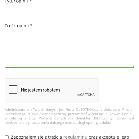
Tytuł opinii *
Treść opinii *
Administratorem Twoich danych jest firma OLEOTEKA s.c. z siedzibą w Pile, ul.
Kasztelańska 19. Twoje dane będziemy przetwarzać w celu opublikowania opinii,
w celu jej analizy. Podanie danych ma charakter dobrowolny, jednak jest
niezbędne dla prowadzenia dalszego toku obsługi opinii produktu.
Zapoznałem się z treścią
regulaminu
oraz akceptuję jego