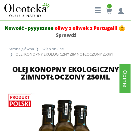
0
Nowość - pyyysznee
oliwy z oliwek z Portugalii
Sprawdź
Strona główna
Sklep on-line
OLEJ KONOPNY EKOLOGICZNY ZIMNOTŁOCZONY 250ml
OLEJ KONOPNY EKOLOGICZNY
Opinie
ZIMNOTŁOCZONY 250ML