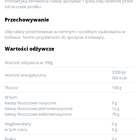
Profilaktyka zdrowotna: należy spożywać 1 łyżkę oleju dziennie przed
lub w czasie posiłku.
Przechowywanie
Olej należy przechowywać w ciemnym i szczelnym opakowaniu w
lodówce. Termin przydatności do spożycia: 6 miesięcy.
Wartości odżywcze
Wartość odżywcza w 100g
3700 kJ/
Wartość energetyczna
900 kcal
Tłuszcz
100 g
W tym:
kwasy tłuszczowe nasycone
9 g
kwasy tłuszczowe jednonienasycone
12 g
kwasy tłuszczowe wielonienasycone
79 g
Węglowodany
0 g
w tym cukry
0 g
Białko
0 g